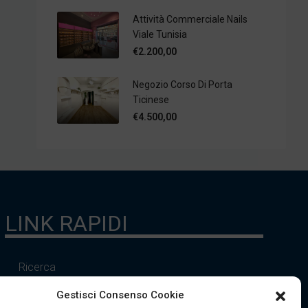
Attività Commerciale Nails
Viale Tunisia
€2.200,00
Negozio Corso Di Porta
Ticinese
€4.500,00
LINK RAPIDI
Ricerca
Gestisci Consenso Cookie
Servizi Finanziari