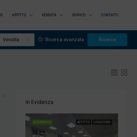
MO
AFFITTO
VENDITA
SERVIZI
CONTATTI
none
Vendita
Ricerca avanzata
Ricerca
In Evidenza
LOCAZIONE
IN EVIDENZA
AFFITTO
LOCAZIONE
IN EVI