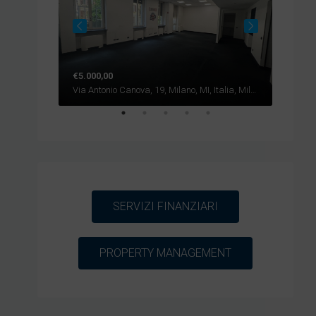
€5.000,00
€10.83
ia, Palermo
Via Antonio Canova, 19, Milano, MI, Italia, Milano
SERVIZI FINANZIARI
PROPERTY MANAGEMENT