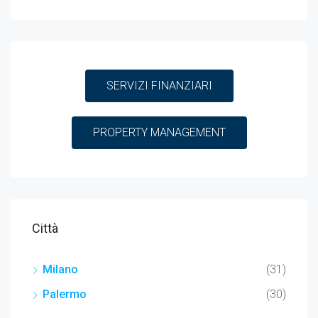
SERVIZI FINANZIARI
€10
PROPERTY MANAGEMENT
Piaz
Città
Milano
(31)
Palermo
(30)