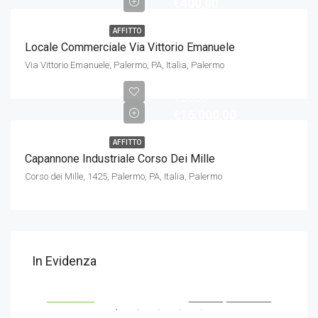
€400,00
AFFITTO
Locale Commerciale Via Vittorio Emanuele
Via Vittorio Emanuele, Palermo, PA, Italia, Palermo
12000
€16.000,00
AFFITTO
Capannone Industriale Corso Dei Mille
Corso dei Mille, 1425, Palermo, PA, Italia, Palermo
€5.000,00
In Evidenza
Via Antonio Canova, 19, Milano, MI, Italia, Milano
IONE
IN EVIDENZA
AFFITTO
LOCAZIONE
IN 