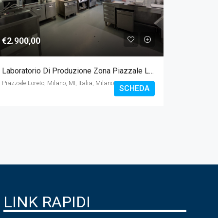
€2.900,00
€3.200
Laboratorio Di Produzione Zona Piazzale Loreto
Attività
Piazzale Loreto, Milano, MI, Italia, Milano
Viale Certo
SCHEDA
LINK RAPIDI