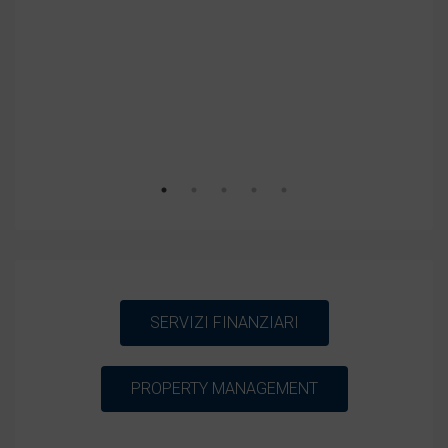
€10
Piaz
SERVIZI FINANZIARI
PROPERTY MANAGEMENT