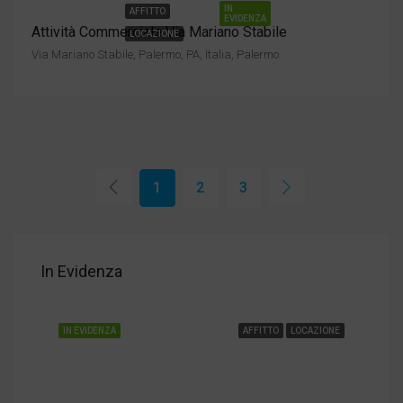
IN
AFFITTO
EVIDENZA
Attività Commerciale Via Mariano Stabile
LOCAZIONE
Via Mariano Stabile, Palermo, PA, Italia, Palermo
1
2
3
€5.000,00
In Evidenza
Via Antonio Canova, 19, Milano, MI, Italia, Milano
IONE
IN EVIDENZA
AFFITTO
LOCAZIONE
IN 