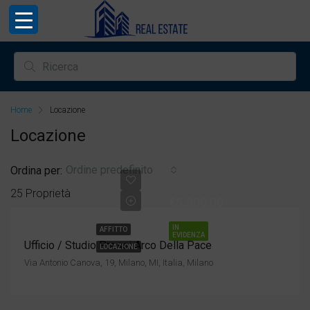
Home
Locazione
Locazione
Ordine predefinito
Ordina per:
25 Proprietà
€5.000,00
IN
AFFITTO
EVIDENZA
Ufficio / Studio Pressi Arco Della Pace
LOCAZIONE
Via Antonio Canova, 19, Milano, MI, Italia, Milano