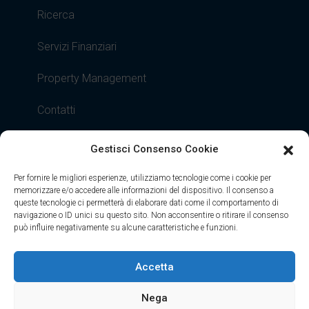
Ricerca
Servizi Finanziari
Property Management
Contatti
Gestisci Consenso Cookie
2023 @ All rights Reserved | Realizzazione siti internet: VenGraphics
Per fornire le migliori esperienze, utilizziamo tecnologie come i cookie per
memorizzare e/o accedere alle informazioni del dispositivo. Il consenso a
queste tecnologie ci permetterà di elaborare dati come il comportamento di
navigazione o ID unici su questo sito. Non acconsentire o ritirare il consenso
può influire negativamente su alcune caratteristiche e funzioni.
Accetta
Nega