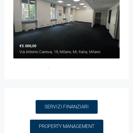
€5.000,00
€10
Via Antonio Canova, 19, Milano, MI, Italia, Milano
Piaz
SERVIZI FINANZIARI
PROPERTY MANAGEMENT