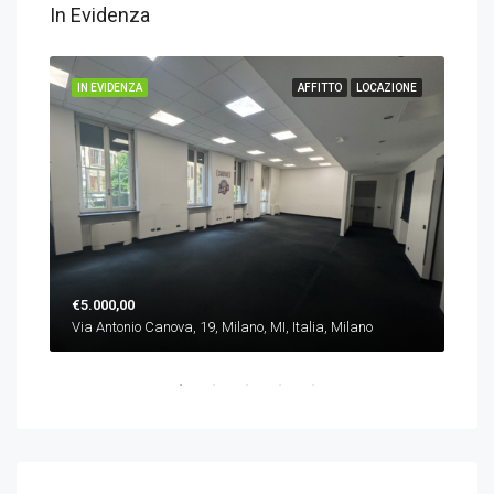
In Evidenza
IONE
IN EVIDENZA
AFFITTO
LOCAZIONE
IN 
€5.000,00
€10
Via Antonio Canova, 19, Milano, MI, Italia, Milano
Piaz