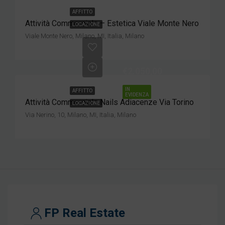
AFFITTO
Attività Commerciale – Estetica Viale Monte Nero
LOCAZIONE
Viale Monte Nero, Milano, MI, Italia, Milano
€2.050,00
IN
AFFITTO
EVIDENZA
Attività Commerciale Nails Adiacenze Via Torino
LOCAZIONE
Via Nerino, 10, Milano, MI, Italia, Milano
FP Real Estate