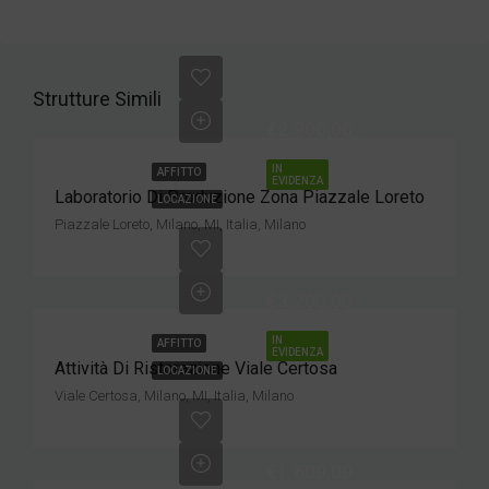
Strutture Simili
€2.900,00
IN
AFFITTO
EVIDENZA
Laboratorio Di Produzione Zona Piazzale Loreto
LOCAZIONE
Piazzale Loreto, Milano, MI, Italia, Milano
€3.200,00
IN
AFFITTO
EVIDENZA
Attività Di Ristorazione Viale Certosa
LOCAZIONE
Viale Certosa, Milano, MI, Italia, Milano
€1.600,00