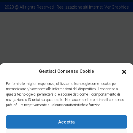
2023 @ All rights Reserved | Realizzazione siti internet: VenGraphics
Gestisci Consenso Cookie
Per fornire le migliori esperienze, utilizziamo tecnologie come i cookie per
memorizzare e/o accedere alle informazioni del dispositivo. Il consenso a
queste tecnologie ci permetterà di elaborare dati come il comportamento di
navigazione o ID unici su questo sito. Non acconsentire o ritirare il consenso
può influire negativamente su alcune caratteristiche e funzioni.
Accetta