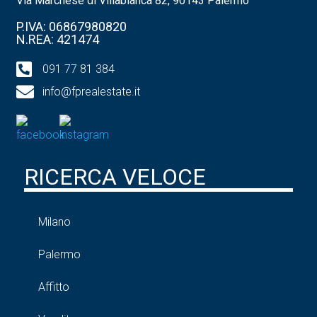
Via Marchese di Villabianca 82, 90143 Palermo
P.IVA: 06867980820
N.REA: 421474
091 77 81 384
info@fprealestate.it
RICERCA VELOCE
Milano
Palermo
Affitto