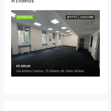
In Evidenza
IONE
IN EVIDENZA
AFFITTO
LOCAZIONE
IN 
€5.000,00
€10
Via Antonio Canova, 19, Milano, MI, Italia, Milano
Piaz