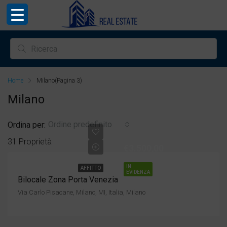
Home
Milano
(Pagina 3)
Milano
Ordine predefinito
Ordina per:
31 Proprietà
€3.500,00
IN
AFFITTO
EVIDENZA
Bilocale Zona Porta Venezia
Via Carlo Pisacane, Milano, MI, Italia, Milano